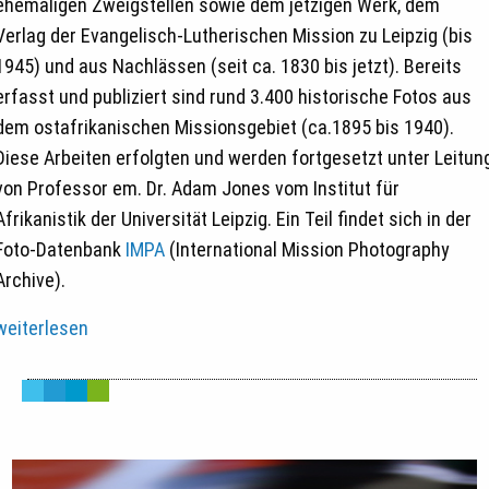
ehemaligen Zweigstellen sowie dem jetzigen Werk, dem
Verlag der Evangelisch-Lutherischen Mission zu Leipzig (bis
1945) und aus Nachlässen (seit ca. 1830 bis jetzt). Bereits
erfasst und publiziert sind rund 3.400 historische Fotos aus
dem ostafrikanischen Missionsgebiet (ca.1895 bis 1940).
Diese Arbeiten erfolgten und werden fortgesetzt unter Leitun
von Professor em. Dr. Adam Jones vom Institut für
Afrikanistik der Universität Leipzig. Ein Teil findet sich in der
Foto-Datenbank
IMPA
(International Mission Photography
Archive).
weiterlesen