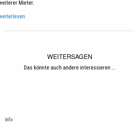
weiterer Mieter.
weiterlesen
WEITERSAGEN
Das könnte auch andere interessieren ...
tweet
teilen
teilen
mail
pin it
Info