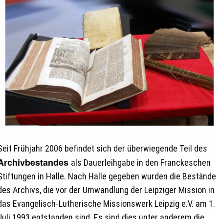
Seit Frühjahr 2006 befindet sich der überwiegende Teil des
Archivbestandes
als Dauerleihgabe in den Franckeschen
Stiftungen in Halle. Nach Halle gegeben wurden die Bestände
des Archivs, die vor der Umwandlung der Leipziger Mission in
das Evangelisch-Lutherische Missionswerk Leipzig e.V. am 1.
Juli 1993 entstanden sind. Es sind dies unter anderem die