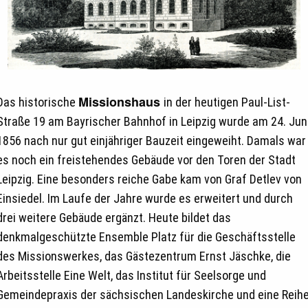
Missionshaus
Das historische
in der heutigen Paul-List-
Straße 19 am Bayrischer Bahnhof in Leipzig wurde am 24. Jun
1856 nach nur gut einjähriger Bauzeit eingeweiht. Damals war
es noch ein freistehendes Gebäude vor den Toren der Stadt
Leipzig. Eine besonders reiche Gabe kam von Graf Detlev von
Einsiedel. Im Laufe der Jahre wurde es erweitert und durch
drei weitere Gebäude ergänzt. Heute bildet das
denkmalgeschützte Ensemble Platz für die Geschäftsstelle
des Missionswerkes, das Gästezentrum Ernst Jäschke, die
Arbeitsstelle Eine Welt, das Institut für Seelsorge und
Gemeindepraxis der sächsischen Landeskirche und eine Reih