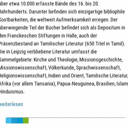
über etwa 10.000 erfasste Bände des 16. bis 20.
Jahrhunderts. Darunter befinden sich einzigartige bibliophile
Kostbarkeiten, die weltweit Aufmerksamkeit erregen. Der
überwiegende Teil der Bücher befindet sich als Depositum in
den Franckeschen Stiftungen in Halle, auch der
Präsenzbestand an Tamilischer Literatur (650 Titel in Tamil).
Die in Leipzig verbliebene Literatur umfasst die
Sammelgebiete: Kirche und Theologie, Missionsgeschichte,
Missionswissenschaft, Völkerkunde, Sprachwissenschaft,
Religionswissenschaft, Indien und Orient, Tamilische Literatur
Afrika (vor allem Tansania), Papua-Neuguinea, Brasilien, Islam
Hinduismus.
weiterlesen