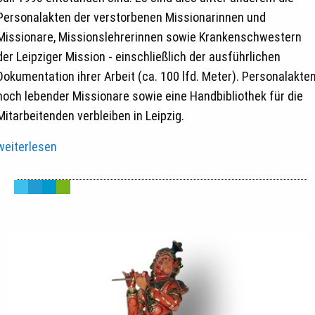
Personalakten der verstorbenen Missionarinnen und
Missionare, Missionslehrerinnen sowie Krankenschwestern
der Leipziger Mission - einschließlich der ausführlichen
Dokumentation ihrer Arbeit (ca. 100 lfd. Meter). Personalakte
noch lebender Missionare sowie eine Handbibliothek für die
Mitarbeitenden verbleiben in Leipzig.
weiterlesen