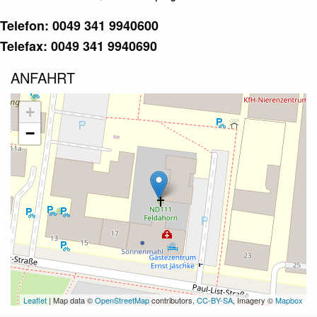
Telefon: 0049 341 9940600
Telefax: 0049 341 9940690
ANFAHRT
+
−
Leaflet
| Map data ©
OpenStreetMap
contributors,
CC-BY-SA
, Imagery ©
Mapbox