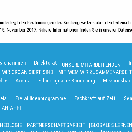
. unterliegt den Bestimmungen des Kirchengesetzes über den Datenschu
5. November 2017. Nähere Informationen finden Sie in unserer Datensc
sionarinnen
Direktorat
I
UNSERE MITARBEITENDEN
E WIR ORGANISIERT SIND
MIT WEM WIR ZUSAMMENARBEI
chiv
Archiv
Ethnologische Sammlung
Missionshau
eis
Freiwilligenprogramme
Fachkraft auf Zeit
Sen
 ANFAHRT
HEOLOGIE
PARTNERSCHAFTSARBEIT
GLOBALES LERNEN