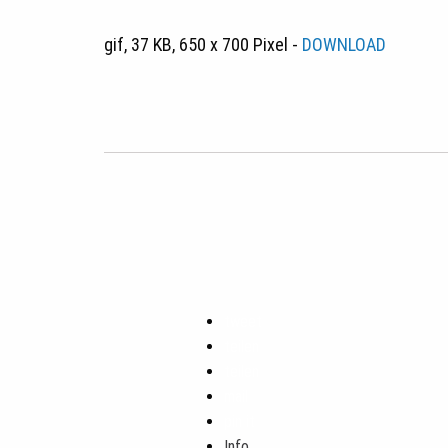
gif, 37 KB, 650 x 700 Pixel -
DOWNLOAD
tweet
teilen
teilen
mail
pin it
Info