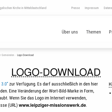
elischen Kirche in Mitteldeutschland
Presse
Impressum
Daten
Über uns
Themen
P
ür Gemeinden
Logo-Download
LOGO-DOWNLOAD
K
 3.0"
zur Verfügung. Es darf ausschließlich in den hier
en. Eine Veränderung der Wort-Bild-Marke in Form,
laubt. Wenn Sie das Logo im Internet verwenden,
www.leipziger-missionswerk.de
esse (URL)
.