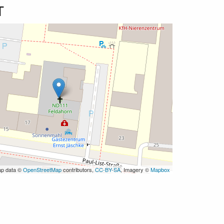
T
ap data ©
OpenStreetMap
contributors,
CC-BY-SA
, Imagery ©
Mapbox