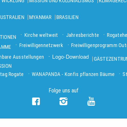
NTWICKLUNG
MISSION UND KOLONIALISMUS
KLIMAGEREC
USTRALIEN
MYANMAR
BRASILIEN
Kirche weltweit
Jahresberichte
Rogatehe
ATIONEN
Freiwilligennetzwerk
Freiwilligenprogramm Out
RAMME
Logo-Download
hbare Ausstellungen
GÄSTEZENTRU
SSION
tag Rogate
WANAPANDA - Konfis pflanzen Bäume
S
Folge uns auf