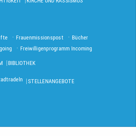
HTIGKEIT
KIRCHE UND RASSISMUS
fte
Frauenmissionspost
Bücher
going
Freiwilligenprogramm Incoming
M
BIBLIOTHEK
tadtradeln
STELLENANGEBOTE