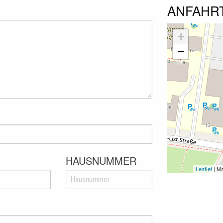
ANFAHR
+
−
HAUSNUMMER
Leaflet
| M