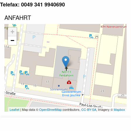
Telefax: 0049 341 9940690
ANFAHRT
+
−
Leaflet
| Map data ©
OpenStreetMap
contributors,
CC-BY-SA
, Imagery ©
Mapbox