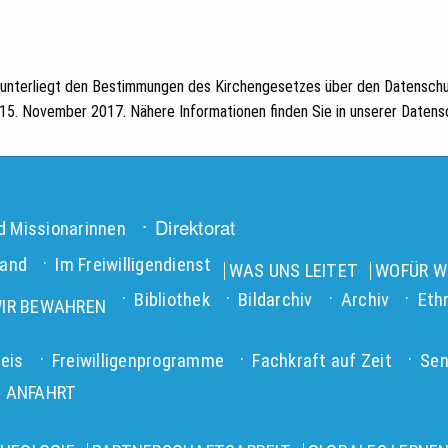
. unterliegt den Bestimmungen des Kirchengesetzes über den Datenschu
5. November 2017. Nähere Informationen finden Sie in unserer Datensc
Direktorat
d Missionarinnen
land
Im Freiwilligendienst
WAS UNS LEITET
WOFÜR WI
Bibliothek
Bildarchiv
Archiv
Eth
IR BEWAHREN
eis
Freiwilligenprogramme
Fachkraft auf Zeit
Sen
 ANFAHRT