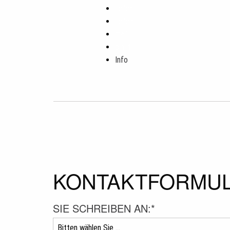
teilen
teilen
mail
pin it
Info
KONTAKTFORMU
SIE SCHREIBEN AN:
*