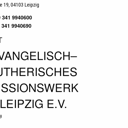
e 19, 04103 Leipzig
9 341 9940600
9 341 9940690
T
VANGELISCH–
UTHERISCHES
ISSIONSWERK
LEIPZIG E.V.
19