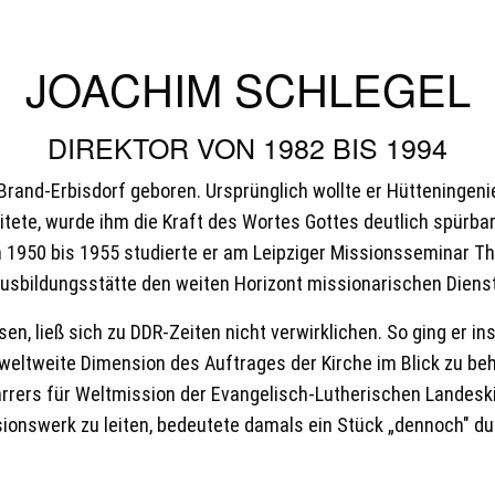
JOACHIM SCHLEGEL
DIREKTOR VON 1982 BIS 1994
nd-Erbisdorf geboren. Ursprünglich wollte er Hütteningenieur
tete, wurde ihm die Kraft des Wortes Gottes deutlich spürbar
n 1950 bis 1955 studierte er am Leipziger Missionsseminar Th
usbildungsstätte den weiten Horizont missionarischen Dienst
en, ließ sich zu DDR-Zeiten nicht verwirklichen. So ging er 
e weltweite Dimension des Auftrages der Kirche im Blick zu beh
rers für Weltmission der Evangelisch-Lutherischen Landesk
ssionswerk zu leiten, bedeutete damals ein Stück „dennoch" d