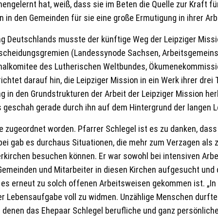
ngelernt hat, weiß, dass sie im Beten die Quelle zur Kraft fü
in den Gemeinden für sie eine große Ermutigung in ihrer Arbe
ng Deutschlands musste der künftige Weg der Leipziger Missi
Entscheidungsgremien (Landessynode Sachsen, Arbeitsgemein
nalkomitee des Lutherischen Weltbundes, Ökumenekommissio
ichtet darauf hin, die Leipziger Mission in ein Werk ihrer dre
g in den Grundstrukturen der Arbeit der Leipziger Mission he
geschah gerade durch ihn auf dem Hintergrund der langen Lei
he zugeordnet worden. Pfarrer Schlegel ist es zu danken, das
abei gab es durchaus Situationen, die mehr zum Verzagen al
nerkirchen besuchen können. Er war sowohl bei intensiven Arb
Gemeinden und Mitarbeiter in diesen Kirchen aufgesucht und 
es erneut zu solch offenen Arbeitsweisen gekommen ist. „In 
er Lebensaufgabe voll zu widmen. Unzählige Menschen durften
t denen das Ehepaar Schlegel berufliche und ganz persönliche