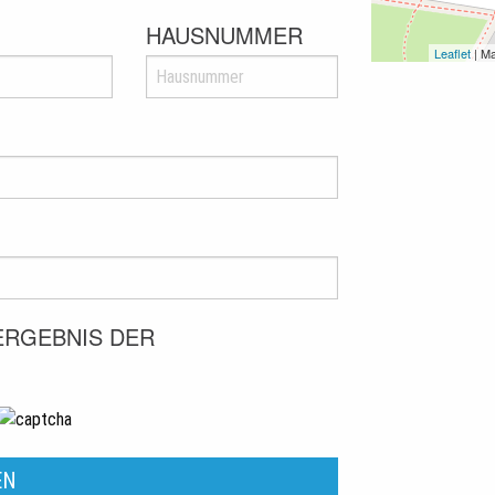
HAUSNUMMER
Leaflet
| M
 ERGEBNIS DER