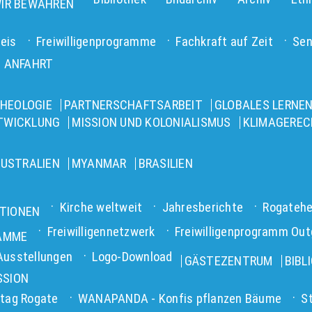
IR BEWAHREN
eis
Freiwilligenprogramme
Fachkraft auf Zeit
Sen
 ANFAHRT
HEOLOGIE
PARTNERSCHAFTSARBEIT
GLOBALES LERNEN
NTWICKLUNG
MISSION UND KOLONIALISMUS
KLIMAGEREC
USTRALIEN
MYANMAR
BRASILIEN
Kirche weltweit
Jahresberichte
Rogatehe
ATIONEN
Freiwilligennetzwerk
Freiwilligenprogramm Out
RAMME
Ausstellungen
Logo-Download
GÄSTEZENTRUM
BIBL
SSION
tag Rogate
WANAPANDA - Konfis pflanzen Bäume
S