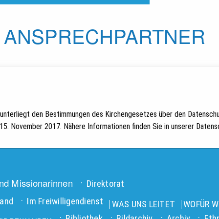
ANSPRECHPARTNER
. unterliegt den Bestimmungen des Kirchengesetzes über den Datenschu
5. November 2017. Nähere Informationen finden Sie in unserer Datensc
nd Missionarinnen
Direktorat
land
Im Freiwilligendienst
WAS UNS LEITET
WOFÜR WI
Bibliothek
Bildarchiv
Archiv
Eth