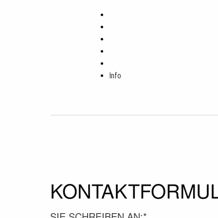
tweet
teilen
teilen
mail
pin it
Info
KONTAKTFORMU
SIE SCHREIBEN AN:
*