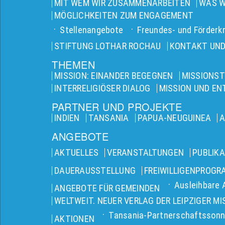
MIT WEM WIR ZUSAMMENARBEITEN
WAS W
MÖGLICHKEITEN ZUM ENGAGEMENT
Stellenangebote
Freundes- und Förderkr
STIFTUNG LOTHAR ROCHAU
KONTAKT UND
THEMEN
MISSION: EINANDER BEGEGNEN
MISSIONST
INTERRELIGIÖSER DIALOG
MISSION UND E
PARTNER UND PROJEKTE
INDIEN
TANSANIA
PAPUA-NEUGUINEA
A
ANGEBOTE
AKTUELLES
VERANSTALTUNGEN
PUBLIK
DAUERAUSSTELLUNG
FREIWILLIGENPROG
Ausleihbare 
ANGEBOTE FÜR GEMEINDEN
WELTWEIT. NEUER VERLAG DER LEIPZIGER MI
Tansania-Partnerschaftssonn
AKTIONEN