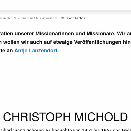
schichte
Missionare und Missionarinnen
Christoph Michold
rafien unserer Missionarinnen und Missionare. Wir ar
n wollen wir auch auf etwaige Veröffentlichungen hi
tte an
Antje Lanzendorf
.
CHRISTOPH MICHOLD
 Oberlausitz geboren. Er besuchte von 1951 bis 1957 das Mis