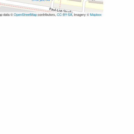
ap data ©
OpenStreetMap
contributors,
CC-BY-SA
, Imagery ©
Mapbox