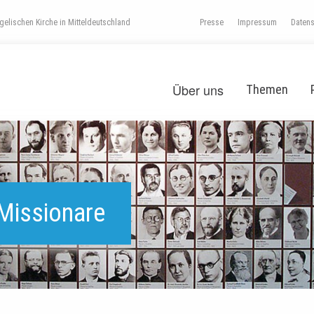
elischen Kirche in Mitteldeutschland
Presse
Impressum
Daten
Über uns
Themen
Missionare