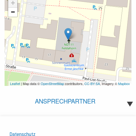
+
−
Leaflet
| Map data ©
OpenStreetMap
contributors,
CC-BY-SA
, Imagery ©
Mapbox
ANSPRECHPARTNER
Datenschutz