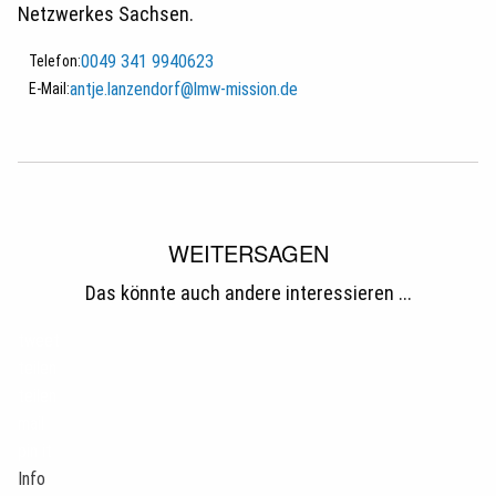
Netzwerkes Sachsen.
0049 341 9940623
Telefon:
antje.lanzendorf@lmw-mission.de
E-Mail:
WEITERSAGEN
Das könnte auch andere interessieren ...
tweet
teilen
teilen
mail
pin it
Info