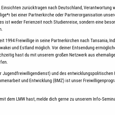
 Einsichten zurücktragen nach Deutschland, Verantwortung wa
willige*r bei einer Partnerkirche oder Partnerorganisation u
 es ist weder Ferienzeit noch Studienreise, sondern eine beso
n.
it 1994 Freiwillige in seine Partnerkirchen nach Tansania, I
wakei und Estland möglich. Vor deiner Entsendung ermöglichen
eichzeitig hast du mit unserem großen Netzwerk aus ehemaligen
fen.
er Jugendfreiwilligendienst) und des entwicklungspolitischen
enarbeit und Entwicklung (BMZ) ist unser Freiwilligenprogra
t mit dem LMW hast, melde dich gerne zu unserem Info-Semin