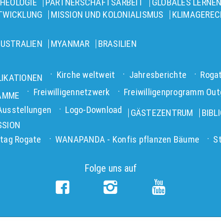
HEOLOGIE
PARTNERSCHAFTSARBEIT
GLOBALES LERNEN
NTWICKLUNG
MISSION UND KOLONIALISMUS
KLIMAGEREC
USTRALIEN
MYANMAR
BRASILIEN
Kirche weltweit
Jahresberichte
Roga
LIKATIONEN
Freiwilligennetzwerk
Freiwilligenprogramm Out
RAMME
Ausstellungen
Logo-Download
GÄSTEZENTRUM
BIBL
SSION
tag Rogate
WANAPANDA - Konfis pflanzen Bäume
S
Folge uns auf