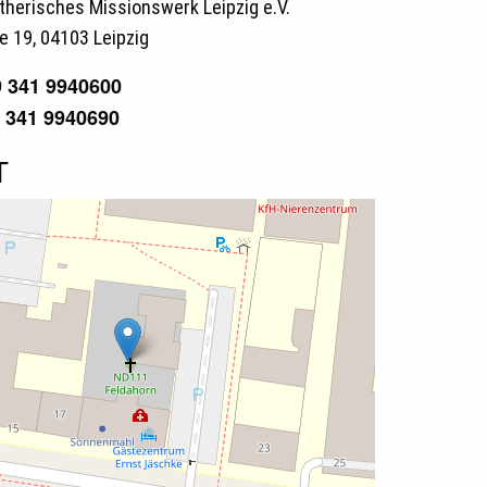
therisches Missionswerk Leipzig e.V.
e 19, 04103 Leipzig
9 341 9940600
9 341 9940690
T