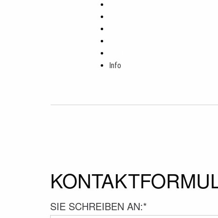
tweet
teilen
teilen
mail
pin it
Info
KONTAKTFORMU
SIE SCHREIBEN AN:
*