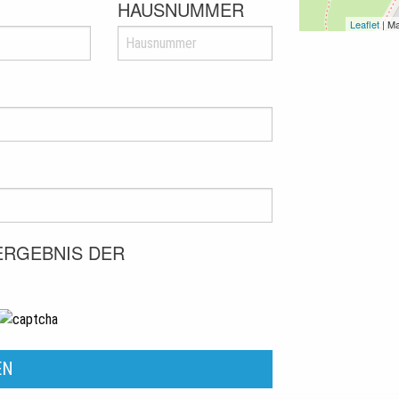
HAUSNUMMER
Leaflet
| M
 ERGEBNIS DER