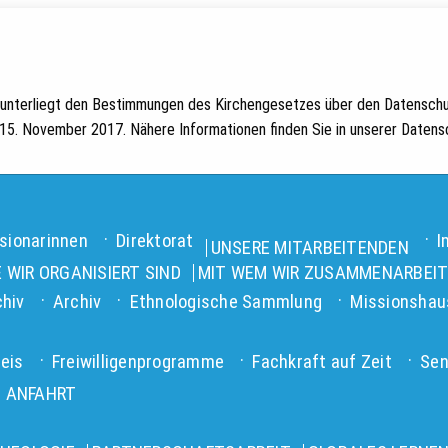
. unterliegt den Bestimmungen des Kirchengesetzes über den Datenschu
5. November 2017. Nähere Informationen finden Sie in unserer Datensc
sionarinnen
Direktorat
I
UNSERE MITARBEITENDEN
E WIR ORGANISIERT SIND
MIT WEM WIR ZUSAMMENARBEI
chiv
Archiv
Ethnologische Sammlung
Missionshau
eis
Freiwilligenprogramme
Fachkraft auf Zeit
Sen
 ANFAHRT