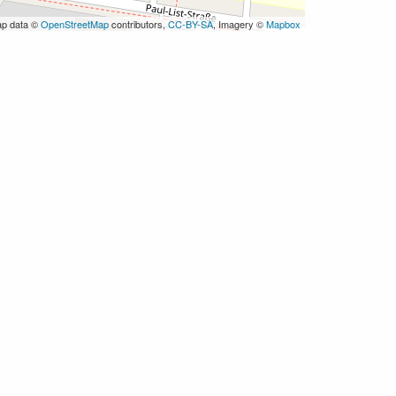
ap data ©
OpenStreetMap
contributors,
CC-BY-SA
, Imagery ©
Mapbox