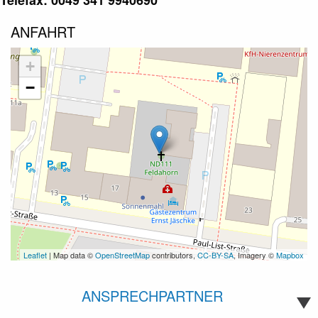
Telefax: 0049 341 9940690
ANFAHRT
+
−
Leaflet
| Map data ©
OpenStreetMap
contributors,
CC-BY-SA
, Imagery ©
Mapbox
ANSPRECHPARTNER